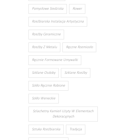
Pomysłowe Siedziska
Rower
Rzeźbiarska Instalacja Artystyczna
Rzeźby Ceramiczne
Rzeźby Z Metalu
Ręczne Rzemiosło
Ręcznie Formowane Umywalki
Szklane Osdoby
Szklane Rzeźby
Szkło Ręcznie Robione
Szkło Weneckie
Szlachetny Kamień Użyty W Elementach
Dekoracyjnych
Sztuka Rzeźbiarska
Tradycja