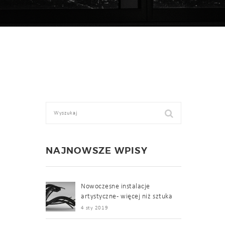
NAJNOWSZE WPISY
Nowoczesne instalacje
artystyczne - więcej niż sztuka
4 sty 2019