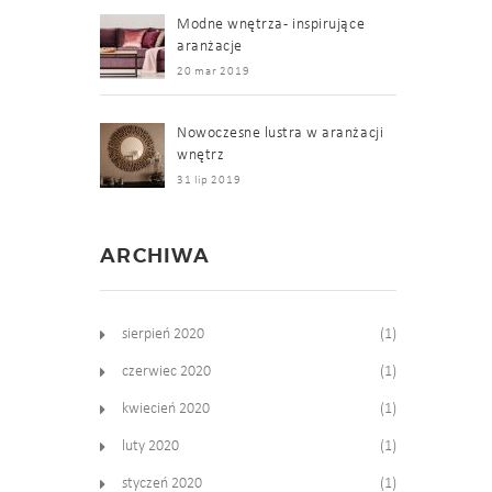
Modne wnętrza - inspirujące
aranżacje
20 mar 2019
Nowoczesne lustra w aranżacji
wnętrz
31 lip 2019
ARCHIWA
sierpień 2020
(1)
czerwiec 2020
(1)
kwiecień 2020
(1)
luty 2020
(1)
styczeń 2020
(1)