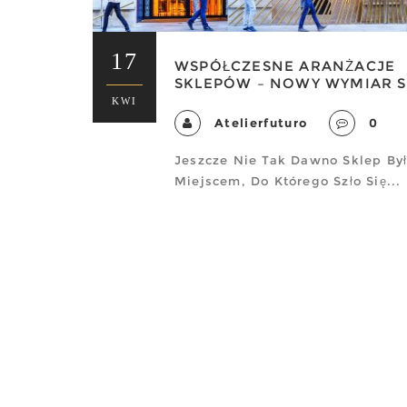
17
WSPÓŁCZESNE ARANŻACJE
SKLEPÓW – NOWY WYMIAR S
KWI
Atelierfuturo
0
Jeszcze Nie Tak Dawno Sklep By
Miejscem, Do Którego Szło Się...