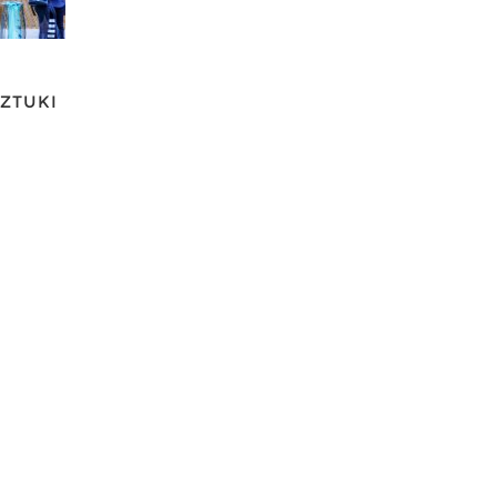
ZTUKI
ł