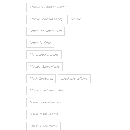
Krzesła Do Stref Chilloutu
Krzesła Szyte Na Miarę
Lamele
Lampy Na Zamówienie
Lampy Ze Szkła
Materiały Naturalne
Meble A Zamówienie
Mech Chrobotek
Mieskanie Loftowe
Mieszkanie Industrialne
Nowoczesna Ceramika
Nowoczesna Rzeźba
Obróbka Kryształów