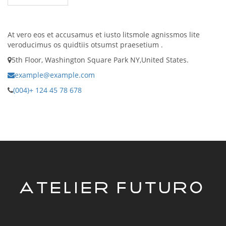
At vero eos et accusamus et iusto litsmole agnissmos lite
veroducimus os quidtiis otsumst praesetium .
5th Floor, Washington Square Park NY,United States.
example@example.com
(004)+ 124 45 78 678
ATELIER FUTURO