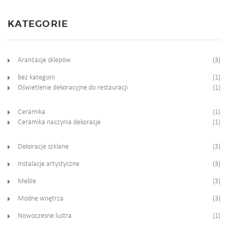
KATEGORIE
Aranżacje sklepów
(3)
bez kategorii
(1)
Oświetlenie dekoracyjne do restauracji
(1)
Ceramika
(1)
Ceramika naczynia dekoracje
(1)
Dekoracje szklane
(3)
Instalacje artystyczne
(3)
Meble
(3)
Modne wnętrza
(3)
Nowoczesne lustra
(1)