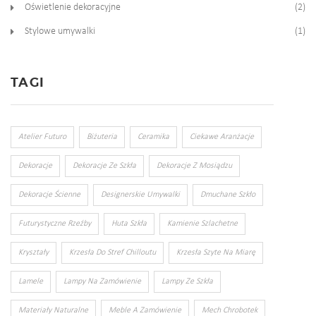
Oświetlenie dekoracyjne
(2)
Stylowe umywalki
(1)
TAGI
Atelier Futuro
Biżuteria
Ceramika
Ciekawe Aranżacje
Dekoracje
Dekoracje Ze Szkła
Dekoracje Z Mosiądzu
Dekoracje Ścienne
Designerskie Umywalki
Dmuchane Szkło
Futurystyczne Rzeźby
Huta Szkła
Kamienie Szlachetne
Kryształy
Krzesła Do Stref Chilloutu
Krzesła Szyte Na Miarę
Lamele
Lampy Na Zamówienie
Lampy Ze Szkła
Materiały Naturalne
Meble A Zamówienie
Mech Chrobotek