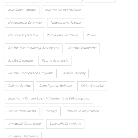
Mieskanie Loftowe
Mieszkanie Industrialne
Nowoczesna Ceramika
Nowoczesna Rzeźba
Obróbka Kryształów
Pomysłowe Siedziska
Rower
Rzeźbiarska Instalacja Artystyczna
Rzeźby Ceramiczne
Rzeźby Z Metalu
Ręczne Rzemiosło
Ręcznie Formowane Umywalki
Szklane Osdoby
Szklane Rzeźby
Szkło Ręcznie Robione
Szkło Weneckie
Szlachetny Kamień Użyty W Elementach Dekoracyjnych
Sztuka Rzeźbiarska
Tradycja
Umywalki Artystyczne
Umywalki Ceramiczne
Umywalki Drewniane
Umywalki Kamienne