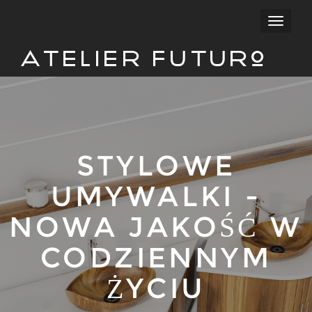
Przełąc
nawigac
Atelier Futuro
STYLOWE
UMYWALKI -
NOWA JAKOŚĆ W
CODZIENNYM
ŻYCIU