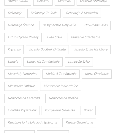
Atelier Futuro
Biżuteria
Ceramika
Ciekawe Aranżacje
Dekoracje
Dekoracje Ze Szkła
Dekoracje Z Mosiądzu
Dekoracje Ścienne
Designerskie Umywalki
Dmuchane Szkło
Futurystyczne Rzeźby
Huta Szkła
Kamienie Szlachetne
Kryształy
Krzesła Do Stref Chilloutu
Krzesła Szyte Na Miarę
Lamele
Lampy Na Zamówienie
Lampy Ze Szkła
Materiały Naturalne
Meble A Zamówienie
Mech Chrobotek
Mieskanie Loftowe
Mieszkanie Industrialne
Nowoczesna Ceramika
Nowoczesna Rzeźba
Obróbka Kryształów
Pomysłowe Siedziska
Rower
Rzeźbiarska Instalacja Artystyczna
Rzeźby Ceramiczne