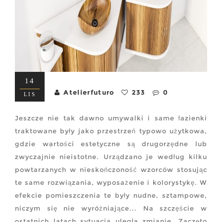
14
Atelierfuturo
233
0
LIS
Jeszcze nie tak dawno umywalki i same łazienki
traktowane były jako przestrzeń typowo użytkowa,
gdzie wartości estetyczne są drugorzędne lub
zwyczajnie nieistotne. Urządzano je według kilku
powtarzanych w nieskończoność wzorców stosując
te same rozwiązania, wyposażenie i kolorystykę. W
efekcie pomieszczenia te były nudne, sztampowe,
niczym się nie wyróżniające... Na szczęście w
ostatnich latach sytuacja uległa zmianie. Zaczęto