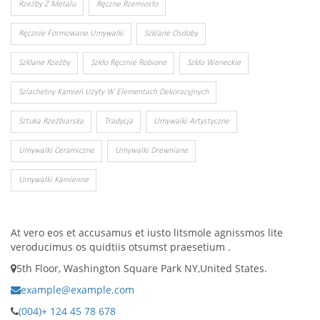
Rzeźby Z Metalu
Ręczne Rzemiosło
Ręcznie Formowane Umywalki
Szklane Osdoby
Szklane Rzeźby
Szkło Ręcznie Robione
Szkło Weneckie
Szlachetny Kamień Użyty W Elementach Dekoracyjnych
Sztuka Rzeźbiarska
Tradycja
Umywalki Artystyczne
Umywalki Ceramiczne
Umywalki Drewniane
Umywalki Kamienne
At vero eos et accusamus et iusto litsmole agnissmos lite
veroducimus os quidtiis otsumst praesetium .
5th Floor, Washington Square Park NY,United States.
example@example.com
(004)+ 124 45 78 678