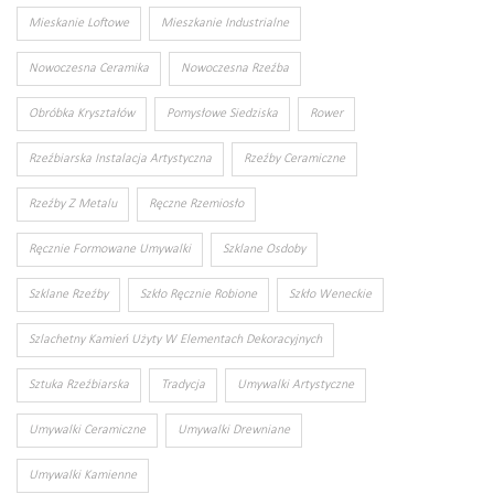
Mieskanie Loftowe
Mieszkanie Industrialne
Nowoczesna Ceramika
Nowoczesna Rzeźba
Obróbka Kryształów
Pomysłowe Siedziska
Rower
Rzeźbiarska Instalacja Artystyczna
Rzeźby Ceramiczne
Rzeźby Z Metalu
Ręczne Rzemiosło
Ręcznie Formowane Umywalki
Szklane Osdoby
Szklane Rzeźby
Szkło Ręcznie Robione
Szkło Weneckie
Szlachetny Kamień Użyty W Elementach Dekoracyjnych
Sztuka Rzeźbiarska
Tradycja
Umywalki Artystyczne
Umywalki Ceramiczne
Umywalki Drewniane
Umywalki Kamienne