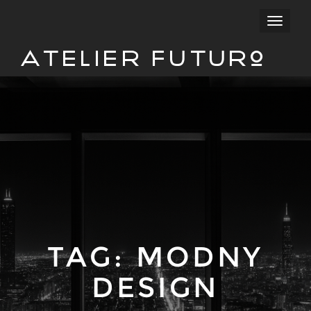
Przełąc
nawigac
Atelier Futuro
TAG:
MODNY
DESIGN