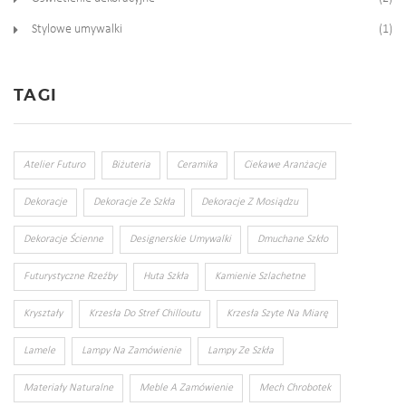
Stylowe umywalki
(1)
TAGI
Atelier Futuro
Biżuteria
Ceramika
Ciekawe Aranżacje
Dekoracje
Dekoracje Ze Szkła
Dekoracje Z Mosiądzu
Dekoracje Ścienne
Designerskie Umywalki
Dmuchane Szkło
Futurystyczne Rzeźby
Huta Szkła
Kamienie Szlachetne
Kryształy
Krzesła Do Stref Chilloutu
Krzesła Szyte Na Miarę
Lamele
Lampy Na Zamówienie
Lampy Ze Szkła
Materiały Naturalne
Meble A Zamówienie
Mech Chrobotek